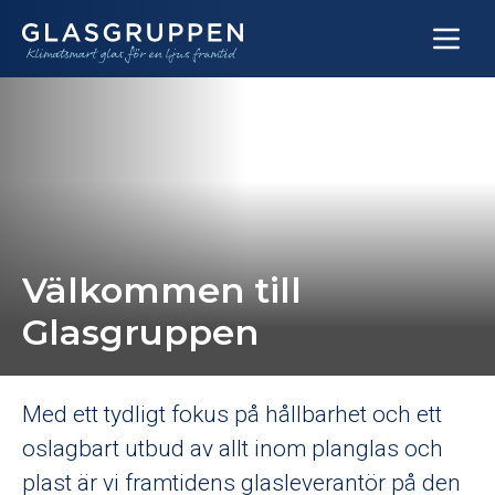
Skip to content
Hem
Om oss
Sortiment
Historik
Tjänster
Arbeta hos oss
Välkommen till
Produktion
Glasgruppen
Hållbarhet
Projekt
Vårt hållbarhetsarbete
Med ett tydligt fokus på hållbarhet och ett
Kontakt
Hållbarhetsrapporter
oslagbart utbud av allt inom planglas och
Miljödata och produktbedömningar
plast är vi framtidens glasleverantör på den