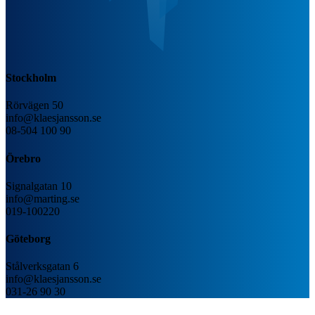
Stockholm
Rörvägen 50
info@klaesjansson.se
08-504 100 90
Örebro
Signalgatan 10
info@marting.se
019-100220
Göteborg
Stålverksgatan 6
info@klaesjansson.se
031-26 90 30