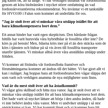
jag känns ok, än så länge. Vi har verkligen utmanat vår fordonsflotta
genom att köra biobränslen i mycket större omfattning än vad
fordonsleverantörerna rekommenderar. Nu inväntar vi ett tankställe
för HVO100 i Falun som kommer att underlätta för oss.
”Jag är stolt över att vi minskar våra utsläpp istället för att
bara klimatkompensera bort dem.”
Ett annat hinder har varit egen skepticism. Den hårdaste frågan
hittills har varit huruvida våra hybridbilar är fossilfria eller inte? De
körs ju på bensin! Men, bilarna körs mer på el än den sträcka som de
körs i tjänsten och bidrar på så vis även till fossilfria transporter
utanför tjänsten. Vi minskar alltså även våra anställdas utsläpp under
fritiden.
Vi kommer att förändra vår fordonsflotta framöver och
förutsättningarna kommer att ändras till det bättre. Vi har gjort allt vi
kan i nuläget. Jag hoppas bara att fordonsbranschen vågar släppa det
som varit och verkligen anamma de nya möjligheter som finns.
Vad är du mest stolt över att ha åstadkommit?
Vi vågar göra skillnad och hitta nya vanor. Jag är stolt över att vi
minskar våra utsläpp istället för att bara klimatkompensera bort dem.
Det hade varit så mycket lättare att börja i den andra änden, då hade
vi inte behövt ändra våra vanor. Men vi undviker utsläpp i så stor
utsträckning vi kan. Vi har kommit långt och vi kommer bara bli