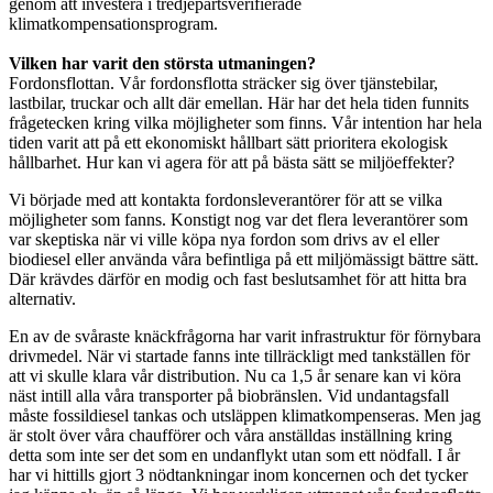
genom att investera i tredjepartsverifierade
klimatkompensationsprogram.
Vilken har varit den största utmaningen?
Fordonsflottan. Vår fordonsflotta sträcker sig över tjänstebilar,
lastbilar, truckar och allt där emellan. Här har det hela tiden funnits
frågetecken kring vilka möjligheter som finns. Vår intention har hela
tiden varit att på ett ekonomiskt hållbart sätt prioritera ekologisk
hållbarhet. Hur kan vi agera för att på bästa sätt se miljöeffekter?
Vi började med att kontakta fordonsleverantörer för att se vilka
möjligheter som fanns. Konstigt nog var det flera leverantörer som
var skeptiska när vi ville köpa nya fordon som drivs av el eller
biodiesel eller använda våra befintliga på ett miljömässigt bättre sätt.
Där krävdes därför en modig och fast beslutsamhet för att hitta bra
alternativ.
En av de svåraste knäckfrågorna har varit infrastruktur för förnybara
drivmedel. När vi startade fanns inte tillräckligt med tankställen för
att vi skulle klara vår distribution. Nu ca 1,5 år senare kan vi köra
näst intill alla våra transporter på biobränslen. Vid undantagsfall
måste fossildiesel tankas och utsläppen klimatkompenseras. Men jag
är stolt över våra chaufförer och våra anställdas inställning kring
detta som inte ser det som en undanflykt utan som ett nödfall. I år
har vi hittills gjort 3 nödtankningar inom koncernen och det tycker