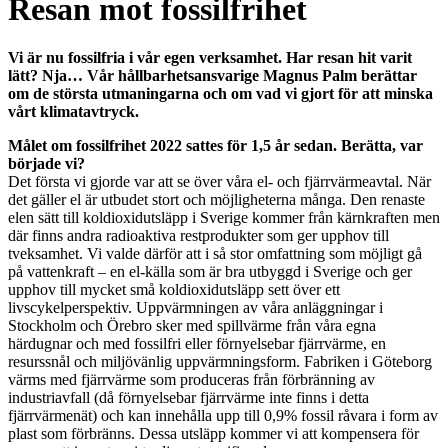
Resan mot fossilfrihet
Vi är nu fossilfria i vår egen verksamhet. Har resan hit varit
lätt? Nja… Vår hållbarhetsansvarige Magnus Palm berättar
om de största utmaningarna och om
vad vi gjort för att minska
vårt klimatavtryck
.
Målet om fossilfrihet 2022 sattes för 1,5 år sedan. Berätta, var
började vi?
Det första vi gjorde var att se över våra el- och fjärrvärmeavtal. När
det gäller el är utbudet stort och möjligheterna många. Den renaste
elen sätt till koldioxidutsläpp i Sverige kommer från kärnkraften men
där finns andra radioaktiva restprodukter som ger upphov till
tveksamhet. Vi valde därför att i så stor omfattning som möjligt gå
på vattenkraft – en el-källa som är bra utbyggd i Sverige och ger
upphov till mycket små koldioxidutsläpp sett över ett
livscykelperspektiv. Uppvärmningen av våra anläggningar i
Stockholm och Örebro sker med spillvärme från våra egna
härdugnar och med fossilfri eller förnyelsebar fjärrvärme, en
resurssnål och miljövänlig uppvärmningsform. Fabriken i Göteborg
värms med fjärrvärme som produceras från förbränning av
industriavfall (då förnyelsebar fjärrvärme inte finns i detta
fjärrvärmenät) och kan innehålla upp till 0,9% fossil råvara i form av
plast som förbränns. Dessa utsläpp kommer vi att kompensera för