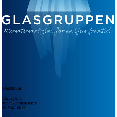
Stockholm
Rörvägen 50
info@klaesjansson.se
08-504 100 90