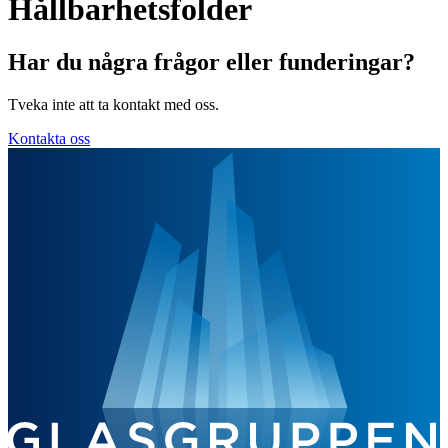
Hållbarhetsfolder
Har du några frågor eller funderingar?
Tveka inte att ta kontakt med oss.
Kontakta oss