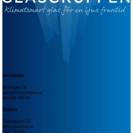
Stockholm
Rörvägen 50
info@klaesjansson.se
08-504 100 90
Örebro
Signalgatan 10
info@marting.se
019-100220