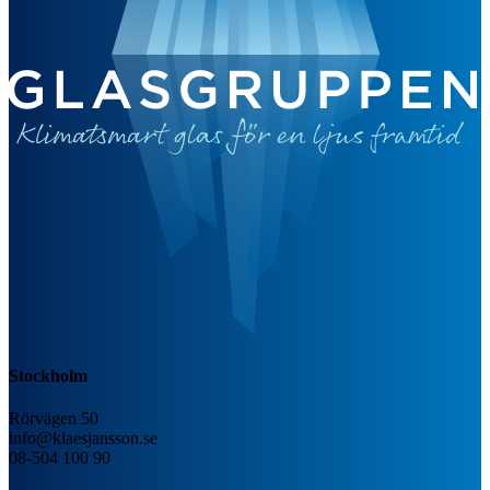
Stockholm
Rörvägen 50
info@klaesjansson.se
08-504 100 90