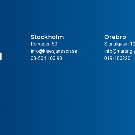
Stockholm
Örebro
Rörvägen 50
Signalgatan 1
info@klaesjansson.se
info@marting.
08-504 100 90
019-100220